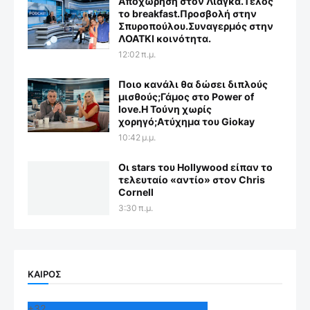
Αποχώρηση στον Λιάγκα.Τέλος
το breakfast.Προσβολή στην
Σπυροπούλου.Συναγερμός στην
ΛΟΑΤΚΙ κοινότητα.
12:02 π.μ.
Ποιο κανάλι θα δώσει διπλούς
μισθούς;Γάμος στο Power of
love.Η Τούνη χωρίς
χορηγό;Aτύχημα του Giokay
10:42 μ.μ.
Οι stars του Hollywood είπαν το
τελευταίο «αντίο» στον Chris
Cornell
3:30 π.μ.
ΚΑΙΡΟΣ
+
32