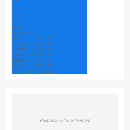
°
C
+
33°
+
27°
Αθήνα
Δευτέρα, 10
Τρίτη
+
36°
+
27°
Τετάρτη
+
35°
+
28°
Πέμπτη
+
33°
+
25°
Παρασκευή
+
31°
+
23°
Σάββατο
+
29°
+
23°
Κυριακή
+
31°
+
20°
Πρόγνωση για 7 μέρες
Responsive Advertisement