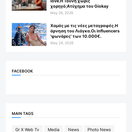
love.Η Τούνη χωρίς
χορηγό;Aτύχημα του Giokay
May 26, 2026
Χαμός με τις νέες μεταγραφές.Η
άρνηση του Λιάγκα.Οι influencers
'ψωνάρες' των 10.000€.
May 24, 2026
FACEBOOK
MAIN TAGS
Gr X Web Tv
Media
News
Photo News