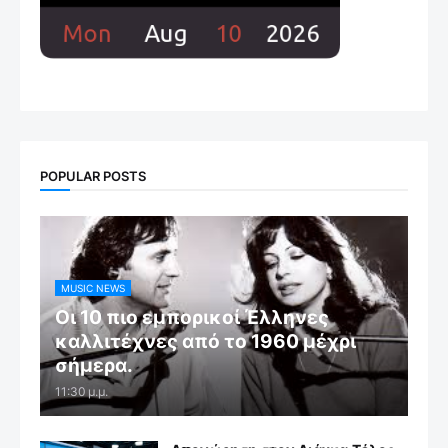
POPULAR POSTS
MUSIC NEWS
Οι 10 πιο εμπορικοί Έλληνες
καλλιτέχνες από το 1960 μέχρι
σήμερα.
11:30 μ.μ.