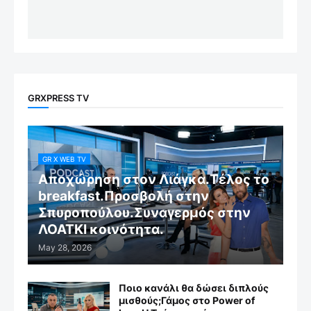
GRXPRESS TV
GR X WEB TV
Αποχώρηση στον Λιάγκα.Τέλος το
breakfast.Προσβολή στην
Σπυροπούλου.Συναγερμός στην
ΛΟΑΤΚΙ κοινότητα.
May 28, 2026
Ποιο κανάλι θα δώσει διπλούς
μισθούς;Γάμος στο Power of