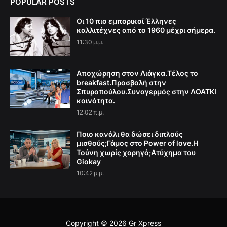
POPULAR POSTS
Οι 10 πιο εμπορικοί Έλληνες
καλλιτέχνες από το 1960 μέχρι σήμερα.
11:30 μ.μ.
Αποχώρηση στον Λιάγκα.Τέλος το
breakfast.Προσβολή στην
Σπυροπούλου.Συναγερμός στην ΛΟΑΤΚΙ
κοινότητα.
12:02 π.μ.
Ποιο κανάλι θα δώσει διπλούς
μισθούς;Γάμος στο Power of love.Η
Τούνη χωρίς χορηγό;Aτύχημα του
Giokay
10:42 μ.μ.
Copyright ©
2026
Gr Xpress