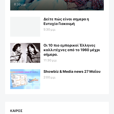
8:30 μ.μ.
Δείτε πώς είναι σημερα η
Ευτυχία Γιακουμή
5:30 μ.μ.
Οι 10 πιο εμπορικοί Έλληνες
καλλιτέχνες από το 1960 μέχρι
σήμερα.
11:30 μ.μ.
Showbiz & Media news 27 Μαΐου
2:00 μ.μ.
ΚΑΙΡΟΣ