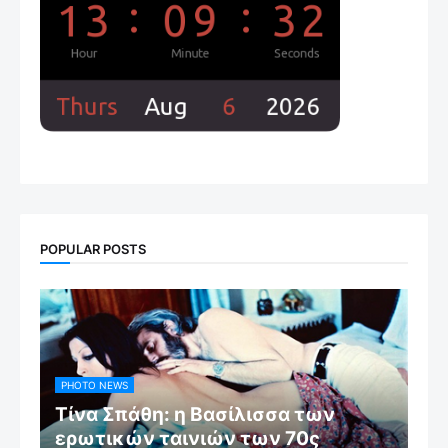
POPULAR POSTS
PHOTO NEWS
Τίνα Σπάθη: η Βασίλισσα των
ερωτικών ταινιών των 70ς