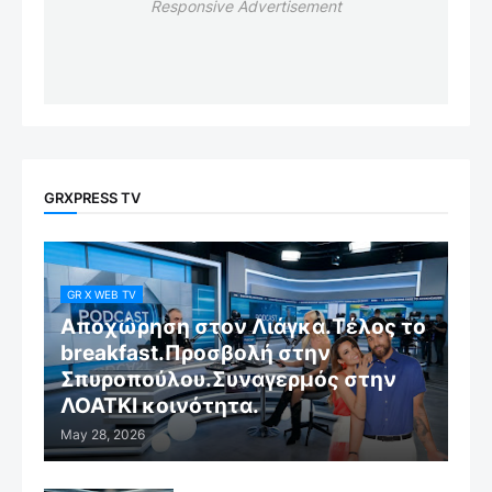
Responsive Advertisement
GRXPRESS TV
GR X WEB TV
Αποχώρηση στον Λιάγκα.Τέλος το
breakfast.Προσβολή στην
Σπυροπούλου.Συναγερμός στην
ΛΟΑΤΚΙ κοινότητα.
May 28, 2026