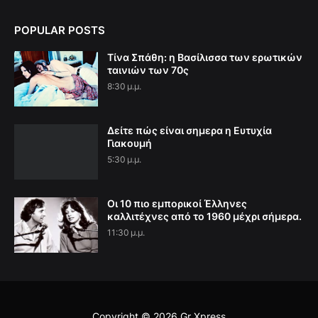
POPULAR POSTS
Τίνα Σπάθη: η Βασίλισσα των ερωτικών
ταινιών των 70ς
8:30 μ.μ.
Δείτε πώς είναι σημερα η Ευτυχία
Γιακουμή
5:30 μ.μ.
Οι 10 πιο εμπορικοί Έλληνες
καλλιτέχνες από το 1960 μέχρι σήμερα.
11:30 μ.μ.
Copyright ©
2026
Gr Xpress