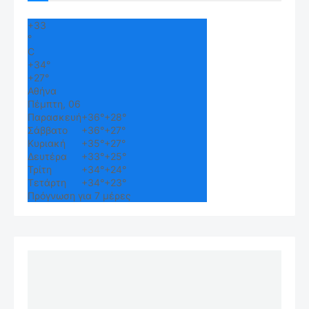
+
33
°
C
+
34°
+
27°
Αθήνα
Πέμπτη, 06
Παρασκευή
+
36°
+
28°
Σάββατο
+
36°
+
27°
Κυριακή
+
35°
+
27°
Δευτέρα
+
33°
+
25°
Τρίτη
+
34°
+
24°
Τετάρτη
+
34°
+
23°
Πρόγνωση για 7 μέρες