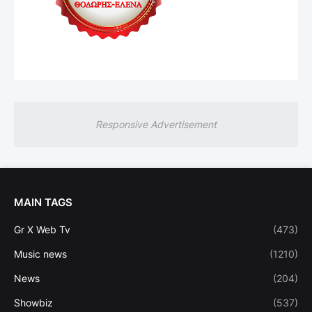
Responsive Advertisement
MAIN TAGS
Gr X Web Tv
(473)
Music news
(1210)
News
(204)
Showbiz
(537)