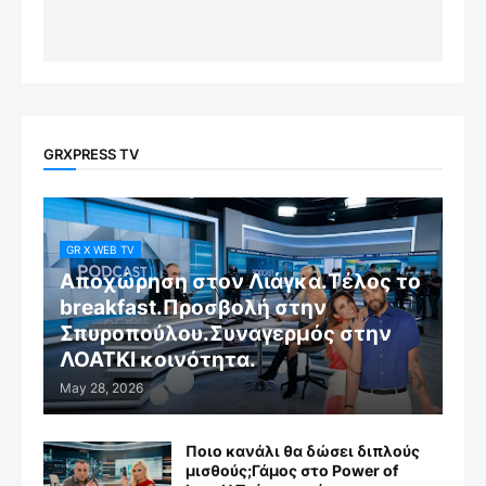
GRXPRESS TV
GR X WEB TV
Αποχώρηση στον Λιάγκα.Τέλος το
breakfast.Προσβολή στην
Σπυροπούλου.Συναγερμός στην
ΛΟΑΤΚΙ κοινότητα.
May 28, 2026
Ποιο κανάλι θα δώσει διπλούς
μισθούς;Γάμος στο Power of