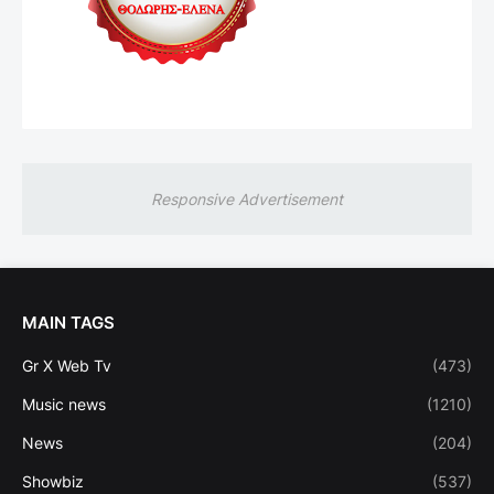
Responsive Advertisement
MAIN TAGS
Gr X Web Tv
(473)
Music news
(1210)
News
(204)
Showbiz
(537)