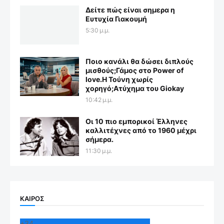
Δείτε πώς είναι σημερα η
Ευτυχία Γιακουμή
5:30 μ.μ.
Ποιο κανάλι θα δώσει διπλούς
μισθούς;Γάμος στο Power of
love.Η Τούνη χωρίς
χορηγό;Aτύχημα του Giokay
10:42 μ.μ.
Οι 10 πιο εμπορικοί Έλληνες
καλλιτέχνες από το 1960 μέχρι
σήμερα.
11:30 μ.μ.
ΚΑΙΡΟΣ
+
34