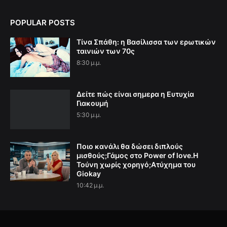
POPULAR POSTS
Τίνα Σπάθη: η Βασίλισσα των ερωτικών
ταινιών των 70ς
8:30 μ.μ.
Δείτε πώς είναι σημερα η Ευτυχία
Γιακουμή
5:30 μ.μ.
Ποιο κανάλι θα δώσει διπλούς
μισθούς;Γάμος στο Power of love.Η
Τούνη χωρίς χορηγό;Aτύχημα του
Giokay
10:42 μ.μ.