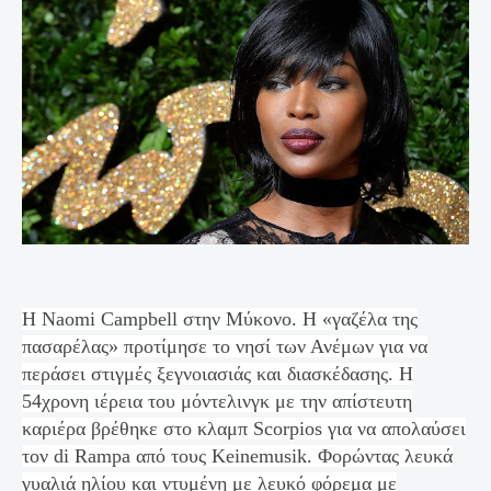
Η Naomi Campbell στην Μύκονο. Η «γαζέλα της
πασαρέλας» προτίμησε το νησί των Ανέμων για να
περάσει στιγμές ξεγνοιασιάς και διασκέδασης. Η
54χρονη ιέρεια του μόντελινγκ με την απίστευτη
καριέρα βρέθηκε στο κλαμπ Scorpios για να απολαύσει
τον di Rampa από τους Keinemusik. Φορώντας λευκά
γυαλιά ηλίου και ντυμένη με λευκό φόρεμα με