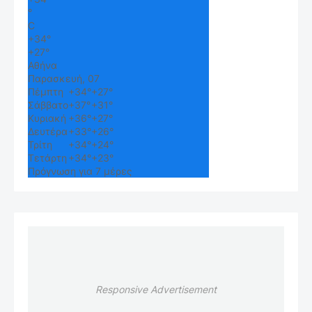
°
C
+
34°
+
27°
Αθήνα
Παρασκευή, 07
Πέμπτη
+
34°
+
27°
Σάββατο
+
37°
+
31°
Κυριακή
+
36°
+
27°
Δευτέρα
+
33°
+
26°
Τρίτη
+
34°
+
24°
Τετάρτη
+
34°
+
23°
Πρόγνωση για 7 μέρες
Responsive Advertisement