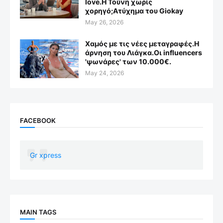
love.Η Τούνη χωρίς
χορηγό;Aτύχημα του Giokay
May 26, 2026
Χαμός με τις νέες μεταγραφές.Η
άρνηση του Λιάγκα.Οι influencers
'ψωνάρες' των 10.000€.
May 24, 2026
FACEBOOK
Gr xpress
MAIN TAGS