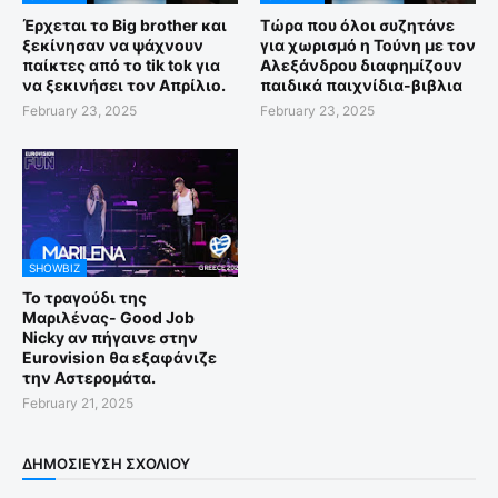
Έρχεται το Big brother και
Τώρα που όλοι συζητάνε
ξεκίνησαν να ψάχνουν
για χωρισμό η Τούνη με τον
παίκτες από το tik tok για
Αλεξάνδρου διαφημίζουν
να ξεκινήσει τον Απρίλιο.
παιδικά παιχνίδια-βιβλια
February 23, 2025
February 23, 2025
SHOWBIZ
Το τραγούδι της
Μαριλένας- Good Job
Nicky αν πήγαινε στην
Eurovision θα εξαφάνιζε
την Αστερομάτα.
February 21, 2025
ΔΗΜΟΣΊΕΥΣΗ ΣΧΟΛΊΟΥ