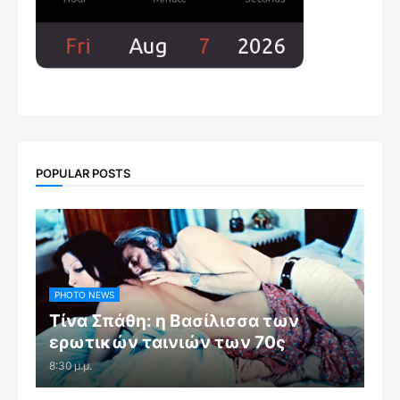
POPULAR POSTS
PHOTO NEWS
Τίνα Σπάθη: η Βασίλισσα των
ερωτικών ταινιών των 70ς
8:30 μ.μ.