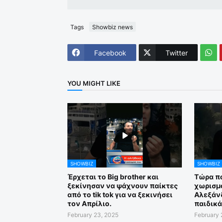
Tags
Showbiz news
Facebook
Twitter
YOU MIGHT LIKE
SHOWBIZ
SHOWBIZ
Έρχεται το Big brother και
Τώρα πο
ξεκίνησαν να ψάχνουν παίκτες
χωρισμό
από το tik tok για να ξεκινήσει
Αλεξάν
τον Απρίλιο.
παιδικά
February 23, 2025
February 