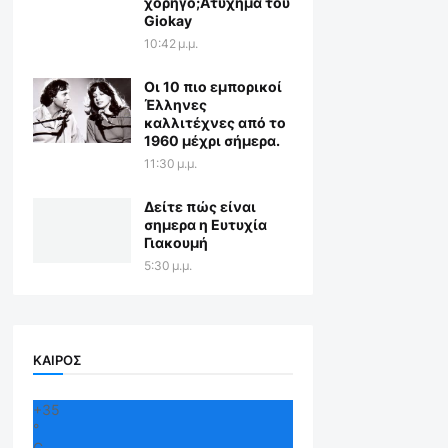
χορηγό;Aτύχημα του
Giokay
10:42 μ.μ.
Οι 10 πιο εμπορικοί
Έλληνες
καλλιτέχνες από το
1960 μέχρι σήμερα.
11:30 μ.μ.
Δείτε πώς είναι
σημερα η Ευτυχία
Γιακουμή
5:30 μ.μ.
ΚΑΙΡΟΣ
+
35
°
C