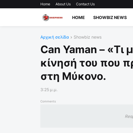
Home
About Us
Contact Us
HOME
SHOWBIZ NEWS
Αρχική σελίδα
Showbiz news
Can Yaman – «Τι μ
κίνησή του που π
στη Μύκονο.
3:25 μ.μ.
Comments
Res