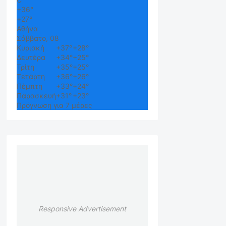
+
36°
+
27°
Αθήνα
Σάββατο, 08
Κυριακή
+
37°
+
28°
Δευτέρα
+
34°
+
25°
Τρίτη
+
35°
+
25°
Τετάρτη
+
36°
+
26°
Πέμπτη
+
33°
+
24°
Παρασκευή
+
31°
+
23°
Πρόγνωση για 7 μέρες
Responsive Advertisement