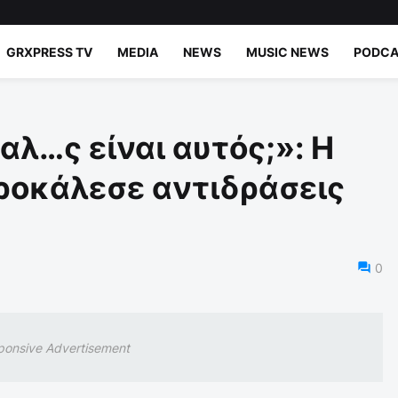
GRXPRESS TV
MEDIA
NEWS
MUSIC NEWS
PODCA
αλ…ς είναι αυτός;»: Η
ροκάλεσε αντιδράσεις
0
ponsive Advertisement