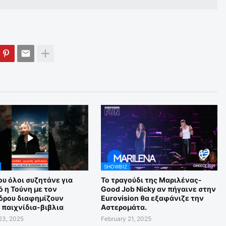
SHOWBIZ
υ όλοι συζητάνε για
Το τραγούδι της Μαριλένας-
 η Τούνη με τον
Good Job Nicky αν πήγαινε στην
δρου διαφημίζουν
Eurovision θα εξαφάνιζε την
 παιχνίδια-βιβλια
Αστερομάτα.
23, 2025
February 21, 2025