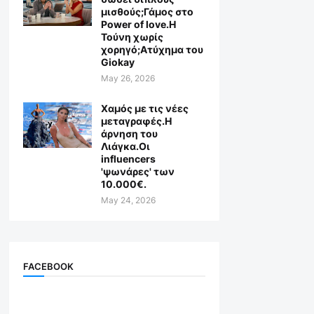
μισθούς;Γάμος στο
Power of love.Η
Τούνη χωρίς
χορηγό;Aτύχημα του
Giokay
May 26, 2026
Χαμός με τις νέες
μεταγραφές.Η
άρνηση του
Λιάγκα.Οι
influencers
'ψωνάρες' των
10.000€.
May 24, 2026
FACEBOOK