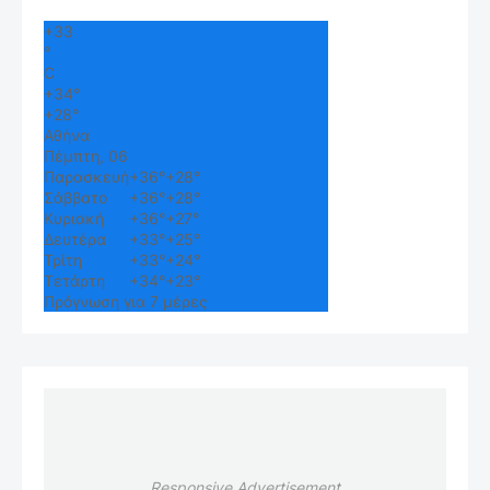
+
33
°
C
+
34°
+
28°
Αθήνα
Πέμπτη, 06
Παρασκευή
+
36°
+
28°
Σάββατο
+
36°
+
28°
Κυριακή
+
36°
+
27°
Δευτέρα
+
33°
+
25°
Τρίτη
+
33°
+
24°
Τετάρτη
+
34°
+
23°
Πρόγνωση για 7 μέρες
Responsive Advertisement