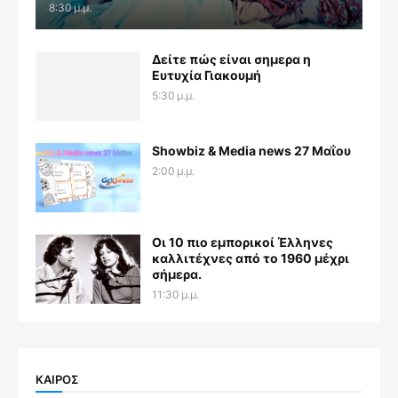
8:30 μ.μ.
Δείτε πώς είναι σημερα η
Ευτυχία Γιακουμή
5:30 μ.μ.
Showbiz & Media news 27 Μαΐου
2:00 μ.μ.
Οι 10 πιο εμπορικοί Έλληνες
καλλιτέχνες από το 1960 μέχρι
σήμερα.
11:30 μ.μ.
ΚΑΙΡΟΣ