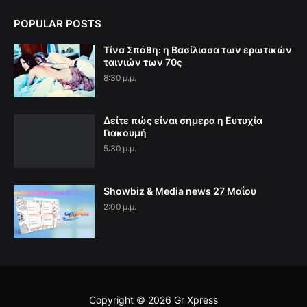
POPULAR POSTS
Τίνα Σπάθη: η Βασίλισσα των ερωτικών
ταινιών των 70ς
8:30 μ.μ.
Δείτε πώς είναι σημερα η Ευτυχία
Γιακουμή
5:30 μ.μ.
Showbiz & Media news 27 Μαΐου
2:00 μ.μ.
Copyright ©
2026
Gr Xpress