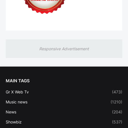
Responsive Advertisement
MAIN TAGS
Gr X Web Tv
(473)
Music news
(1210)
News
(204)
Showbiz
(537)