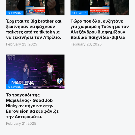
SHOWBIZ
SHOWBIZ
Έρχεται το Big brother και
Τώρα που όλοι συζητάνε
ξεκίνησαν να ψάχνουν
για χωρισμό η Τούνη με τον
παίκτες από το tik tok για
Αλεξάνδρου διαφημίζουν
να ξεκινήσει τον Απρίλιο.
παιδικά παιχνίδια-βιβλια
February 23, 2025
February 23, 2025
SHOWBIZ
Το τραγούδι της
Μαριλένας- Good Job
Nicky αν πήγαινε στην
Eurovision θα εξαφάνιζε
την Αστερομάτα.
February 21, 2025