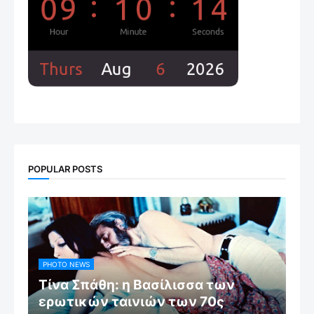
POPULAR POSTS
PHOTO NEWS
Τίνα Σπάθη: η Βασίλισσα των
ερωτικών ταινιών των 70ς