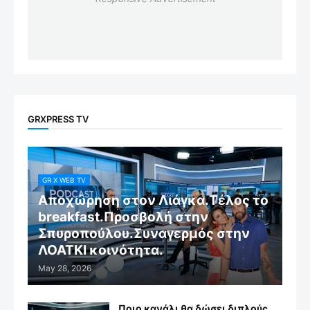
GRXPRESS TV
GR X WEB TV
Αποχώρηση στον Λιάγκα.Τέλος το
breakfast.Προσβολή στην
Σπυροπούλου.Συναγερμός στην
ΛΟΑΤΚΙ κοινότητα.
May 28, 2026
Ποιο κανάλι θα δώσει διπλούς