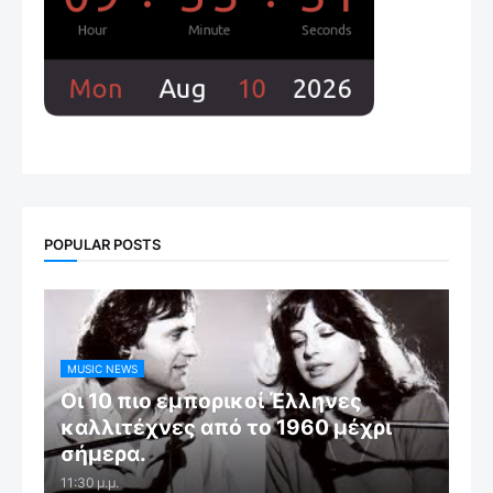
POPULAR POSTS
MUSIC NEWS
Οι 10 πιο εμπορικοί Έλληνες
καλλιτέχνες από το 1960 μέχρι
σήμερα.
11:30 μ.μ.