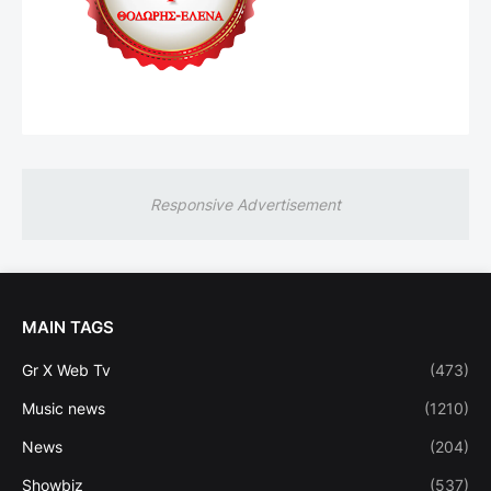
Responsive Advertisement
MAIN TAGS
Gr X Web Tv
(473)
Music news
(1210)
News
(204)
Showbiz
(537)