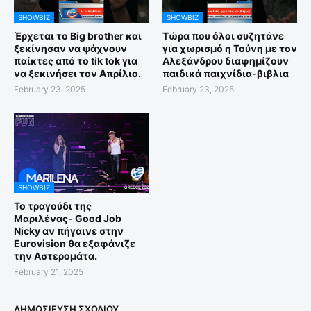
SHOWBIZ
SHOWBIZ
Έρχεται το Big brother και
Τώρα που όλοι συζητάνε
ξεκίνησαν να ψάχνουν
για χωρισμό η Τούνη με τον
παίκτες από το tik tok για
Αλεξάνδρου διαφημίζουν
να ξεκινήσει τον Απρίλιο.
παιδικά παιχνίδια-βιβλια
February 23, 2025
February 23, 2025
SHOWBIZ
Το τραγούδι της
Μαριλένας- Good Job
Nicky αν πήγαινε στην
Eurovision θα εξαφάνιζε
την Αστερομάτα.
February 21, 2025
ΔΗΜΟΣΊΕΥΣΗ ΣΧΟΛΊΟΥ