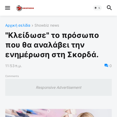
Αρχική σελίδα
Showbiz news
"Κλείδωσε" το πρόσωπο
που θα αναλάβει την
ενημέρωση στη Σκορδά.
11:53 π.μ.
0
Comments
Responsive Advertisement