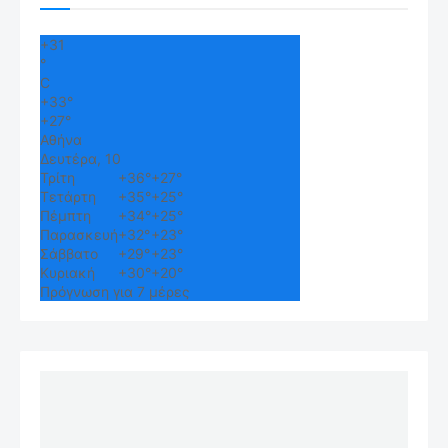
+
31
°
C
+
33°
+
27°
Αθήνα
Δευτέρα, 10
Τρίτη
+
36°
+
27°
Τετάρτη
+
35°
+
25°
Πέμπτη
+
34°
+
25°
Παρασκευή
+
32°
+
23°
Σάββατο
+
29°
+
23°
Κυριακή
+
30°
+
20°
Πρόγνωση για 7 μέρες