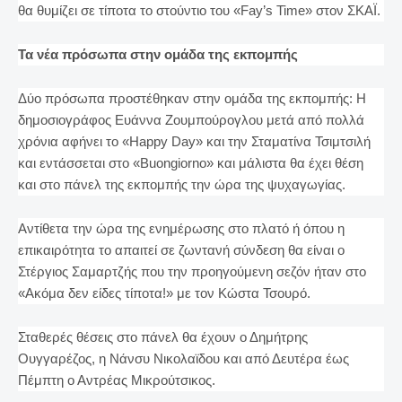
θα θυμίζει σε τίποτα το στούντιο του «Fay’s Time» στον ΣΚΑΪ.
Τα νέα πρόσωπα στην ομάδα της εκπομπής
Δύο πρόσωπα προστέθηκαν στην ομάδα της εκπομπής: Η
δημοσιογράφος Ευάννα Ζουμπούρογλου μετά από πολλά
χρόνια αφήνει το «Happy Day» και την Σταματίνα Τσιμτσιλή
και εντάσσεται στο «Buongiorno» και μάλιστα θα έχει θέση
και στο πάνελ της εκπομπής την ώρα της ψυχαγωγίας.
Αντίθετα την ώρα της ενημέρωσης στο πλατό ή όπου η
επικαιρότητα το απαιτεί σε ζωντανή σύνδεση θα είναι ο
Στέργιος Σαμαρτζής που την προηγούμενη σεζόν ήταν στο
«Ακόμα δεν είδες τίποτα!» με τον Κώστα Τσουρό.
Σταθερές θέσεις στο πάνελ θα έχουν ο Δημήτρης
Ουγγαρέζος, η Νάνσυ Νικολαϊδου και από Δευτέρα έως
Πέμπτη ο Αντρέας Μικρούτσικος.