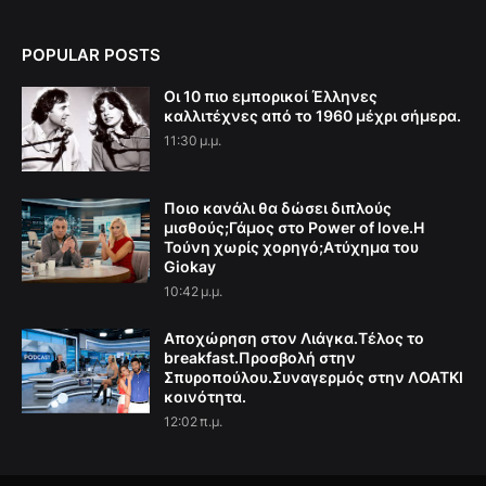
POPULAR POSTS
Οι 10 πιο εμπορικοί Έλληνες
καλλιτέχνες από το 1960 μέχρι σήμερα.
11:30 μ.μ.
Ποιο κανάλι θα δώσει διπλούς
μισθούς;Γάμος στο Power of love.Η
Τούνη χωρίς χορηγό;Aτύχημα του
Giokay
10:42 μ.μ.
Αποχώρηση στον Λιάγκα.Τέλος το
breakfast.Προσβολή στην
Σπυροπούλου.Συναγερμός στην ΛΟΑΤΚΙ
κοινότητα.
12:02 π.μ.