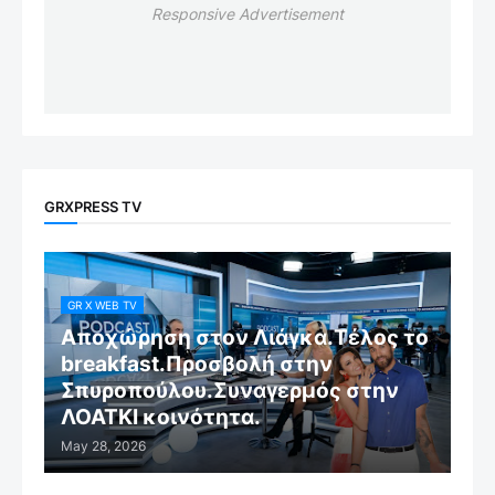
Responsive Advertisement
GRXPRESS TV
GR X WEB TV
Αποχώρηση στον Λιάγκα.Τέλος το
breakfast.Προσβολή στην
Σπυροπούλου.Συναγερμός στην
ΛΟΑΤΚΙ κοινότητα.
May 28, 2026