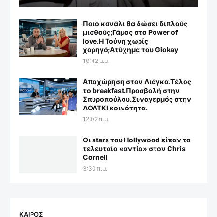
Ποιο κανάλι θα δώσει διπλούς
μισθούς;Γάμος στο Power of
love.Η Τούνη χωρίς
χορηγό;Aτύχημα του Giokay
10:42 μ.μ.
Αποχώρηση στον Λιάγκα.Τέλος
το breakfast.Προσβολή στην
Σπυροπούλου.Συναγερμός στην
ΛΟΑΤΚΙ κοινότητα.
12:02 π.μ.
Οι stars του Hollywood είπαν το
τελευταίο «αντίο» στον Chris
Cornell
3:30 π.μ.
ΚΑΙΡΟΣ