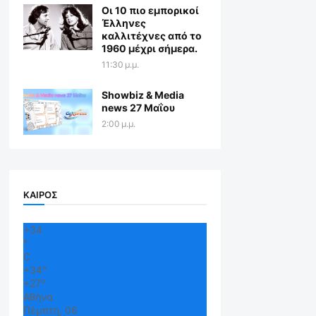
Οι 10 πιο εμπορικοί
Έλληνες
καλλιτέχνες από το
1960 μέχρι σήμερα.
11:30 μ.μ.
Showbiz & Media
news 27 Μαΐου
2:00 μ.μ.
ΚΑΙΡΟΣ
+
34
°
C
+
34°
+
27°
Αθήνα
Πέμπτη, 06