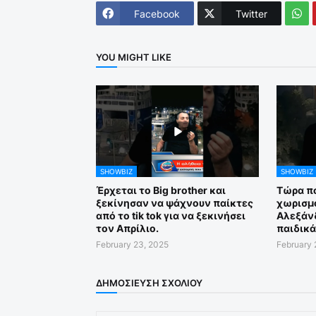
Facebook
Twitter
YOU MIGHT LIKE
SHOWBIZ
SHOWBIZ
Έρχεται το Big brother και
Τώρα πο
ξεκίνησαν να ψάχνουν παίκτες
χωρισμό
από το tik tok για να ξεκινήσει
Αλεξάν
τον Απρίλιο.
παιδικά
February 23, 2025
February 
ΔΗΜΟΣΊΕΥΣΗ ΣΧΟΛΊΟΥ