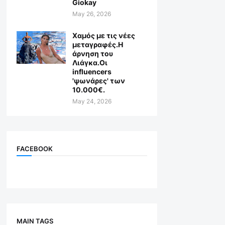
Giokay
May 26, 2026
Χαμός με τις νέες
μεταγραφές.Η
άρνηση του
Λιάγκα.Οι
influencers
'ψωνάρες' των
10.000€.
May 24, 2026
FACEBOOK
MAIN TAGS