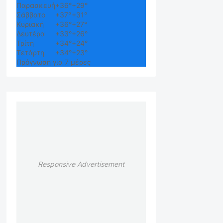
Παρασκευή
+
36°
+
29°
Σάββατο
+
37°
+
31°
Κυριακή
+
36°
+
27°
Δευτέρα
+
33°
+
26°
Τρίτη
+
34°
+
24°
Τετάρτη
+
34°
+
23°
Πρόγνωση για 7 μέρες
Responsive Advertisement