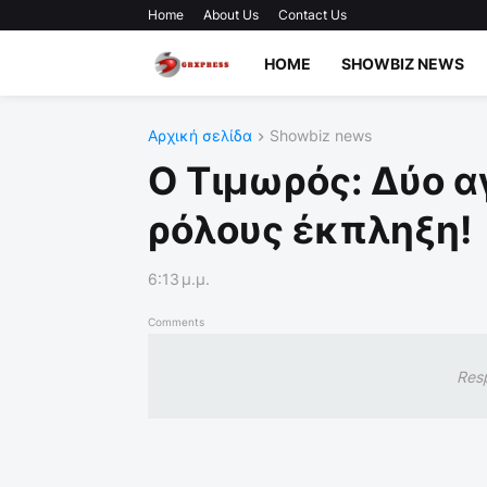
Home
About Us
Contact Us
HOME
SHOWBIZ NEWS
Αρχική σελίδα
Showbiz news
Ο Τιμωρός: Δύο α
ρόλους έκπληξη!
6:13 μ.μ.
Comments
Res