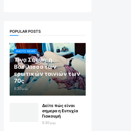
POPULAR POSTS
PHOTO NEWS
Τίνα Σπάθη: η
Βασίλισσα των
ερωτικών ταινιών των
70ς
8:30 μ.μ.
Δείτε πώς είναι
σημερα η Ευτυχία
Γιακουμή
5:30 μ.μ.