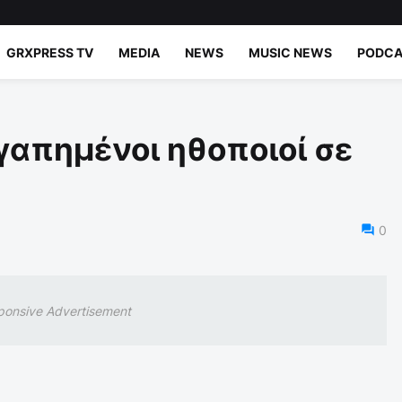
GRXPRESS TV
MEDIA
NEWS
MUSIC NEWS
PODCA
γαπημένοι ηθοποιοί σε
0
ponsive Advertisement