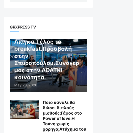
GR X WEB TV
GRXPRESS TV
Αποχώρηση στον
Λιάγκα.Τέλος το
breakfast.Προσβολή
στην
Σπυροπούλου.Συναγερ
μός στην ΛΟΑΤΚΙ
κοινότητα.
May 28, 2026
Ποιο κανάλι θα
δώσει διπλούς
μισθούς;Γάμος στο
Power of love.Η
Τούνη χωρίς
χορηγό;Aτύχημα του