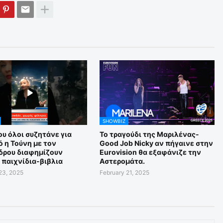
SHOWBIZ
υ όλοι συζητάνε για
Το τραγούδι της Μαριλένας-
 η Τούνη με τον
Good Job Nicky αν πήγαινε στην
δρου διαφημίζουν
Eurovision θα εξαφάνιζε την
 παιχνίδια-βιβλια
Αστερομάτα.
23, 2025
February 21, 2025