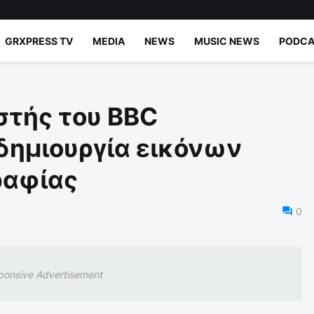
GRXPRESS TV
MEDIA
NEWS
MUSIC NEWS
PODCA
τής του BBC
 δημιουργία εικόνων
ραφίας
0
ponsive Advertisement