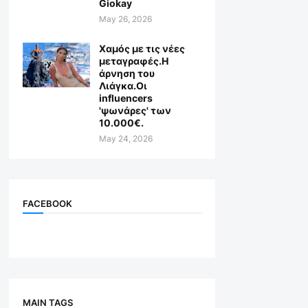
Giokay
May 26, 2026
Χαμός με τις νέες
μεταγραφές.Η
άρνηση του
Λιάγκα.Οι
influencers
'ψωνάρες' των
10.000€.
May 24, 2026
FACEBOOK
MAIN TAGS