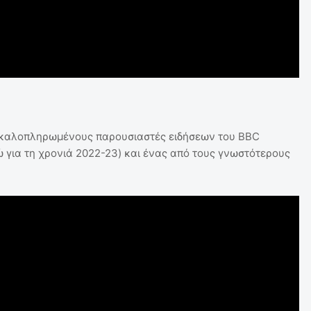
ο καλοπληρωμένους παρουσιαστές ειδήσεων του BBC
ώ για τη χρονιά 2022-23) και ένας από τους γνωστότερους