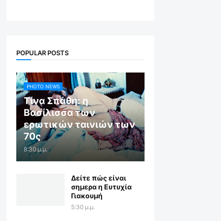
POPULAR POSTS
PHOTO NEWS
Τίνα Σπάθη: η
Βασίλισσα των
ερωτικών ταινιών των
70ς
8:30 μ.μ.
Δείτε πώς είναι
σημερα η Ευτυχία
Γιακουμή
5:30 μ.μ.