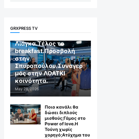
GR X WEB TV
GRXPRESS TV
Αποχώρηση στον
Λιάγκα.Τέλος το
breakfast.Προσβολή
στην
Σπυροπούλου.Συναγερ
μός στην ΛΟΑΤΚΙ
κοινότητα.
May 28, 2026
Ποιο κανάλι θα
δώσει διπλούς
μισθούς;Γάμος στο
Power of love.Η
Τούνη χωρίς
χορηγό;Aτύχημα του