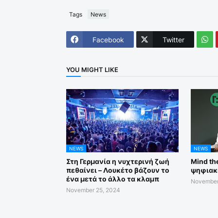
Tags
News
Facebook
Twitter
YOU MIGHT LIKE
NEWS
NEWS
Στη Γερμανία η νυχτερινή ζωή
Mind th
πεθαίνει – Λουκέτο βάζουν το
ψηφιακ
ένα μετά το άλλο τα κλαμπ
November
November 25, 2024