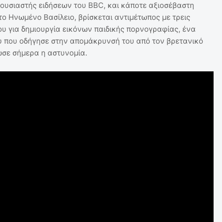
ουσιαστής ειδήσεων του BBC, και κάποτε αξιοσέβαστη
ο Ηνωμένο Βασίλειο, βρίσκεται αντιμέτωπος με τρεις
υ για δημιουργία εικόνων παιδικής πορνογραφίας, ένα
 που οδήγησε στην απομάκρυνσή του από τον βρετανικό
ωσε σήμερα η αστυνομία.