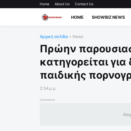
Home
About Us
Contact Us
HOME
SHOWBIZ NEWS
Αρχική σελίδα
News
Πρώην παρουσιασ
κατηγορείται για
παιδικής πορνογ
2:34 μ.μ.
Comments
Res