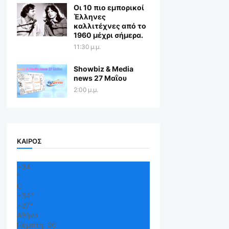
Οι 10 πιο εμπορικοί
Έλληνες
καλλιτέχνες από το
1960 μέχρι σήμερα.
11:30 μ.μ.
Showbiz & Media
news 27 Μαΐου
2:00 μ.μ.
ΚΑΙΡΟΣ
+
34
°
C
+
34°
+
27°
Αθήνα
Πέμπτη, 06