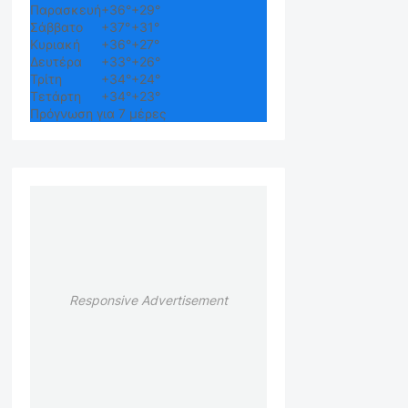
Παρασκευή
+
36°
+
29°
Σάββατο
+
37°
+
31°
Κυριακή
+
36°
+
27°
Δευτέρα
+
33°
+
26°
Τρίτη
+
34°
+
24°
Τετάρτη
+
34°
+
23°
Πρόγνωση για 7 μέρες
Responsive Advertisement