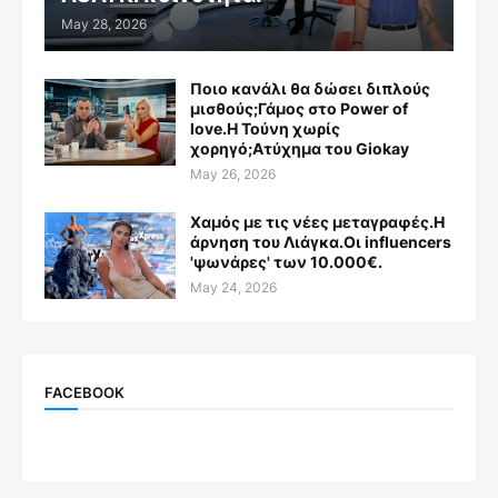
May 28, 2026
Ποιο κανάλι θα δώσει διπλούς
μισθούς;Γάμος στο Power of
love.Η Τούνη χωρίς
χορηγό;Aτύχημα του Giokay
May 26, 2026
Χαμός με τις νέες μεταγραφές.Η
άρνηση του Λιάγκα.Οι influencers
'ψωνάρες' των 10.000€.
May 24, 2026
FACEBOOK