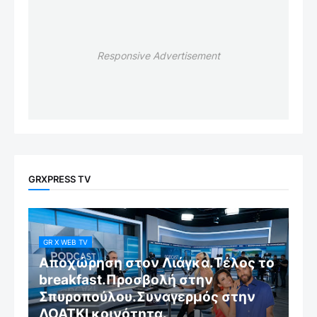
Responsive Advertisement
GRXPRESS TV
GR X WEB TV
Αποχώρηση στον Λιάγκα.Τέλος το
breakfast.Προσβολή στην
Σπυροπούλου.Συναγερμός στην
ΛΟΑΤΚΙ κοινότητα.