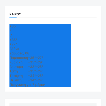
ΚΑΙΡΟΣ
+
35
°
C
+
35°
+
27°
Αθήνα
Σάββατο, 08
Παρασκευή
+
35°
+
27°
Κυριακή
+
35°
+
29°
Δευτέρα
+
33°
+
25°
Τρίτη
+
35°
+
24°
Τετάρτη
+
34°
+
25°
Πέμπτη
+
34°
+
24°
Πρόγνωση για 7 μέρες