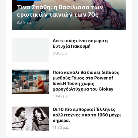
Τίνα Σπάθη: η Βασίλισσα των
ερωτικών ταινιών των 70ς
8:30 μ.μ.
Δείτε πώς είναι σημερα η
Ευτυχία Γιακουμή
5:30 μ.μ.
Ποιο κανάλι θα δώσει διπλούς
μισθούς;Γάμος στο Power of
love.Η Τούνη χωρίς
χορηγό;Aτύχημα του Giokay
10:42 μ.μ.
Οι 10 πιο εμπορικοί Έλληνες
καλλιτέχνες από το 1960 μέχρι
σήμερα.
11:30 μ.μ.