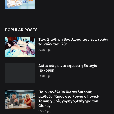
POPULAR POSTS
Τίνα Σπάθη: η Βασίλισσα των ερωτικών
ταινιών των 70ς
8:30 μ.μ.
Δείτε πώς είναι σημερα η Ευτυχία
Γιακουμή
5:30 μ.μ.
Ποιο κανάλι θα δώσει διπλούς
μισθούς;Γάμος στο Power of love.Η
Τούνη χωρίς χορηγό;Aτύχημα του
Giokay
10:42 μ.μ.