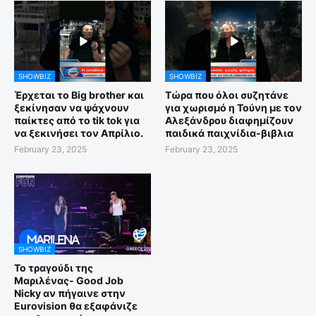
SHOWBIZ
SHOWBIZ
Έρχεται το Big brother και
Τώρα που όλοι συζητάνε
ξεκίνησαν να ψάχνουν
για χωρισμό η Τούνη με τον
παίκτες από το tik tok για
Αλεξάνδρου διαφημίζουν
να ξεκινήσει τον Απρίλιο.
παιδικά παιχνίδια-βιβλια
February 23, 2025
February 23, 2025
SHOWBIZ
Το τραγούδι της
Μαριλένας- Good Job
Nicky αν πήγαινε στην
Eurovision θα εξαφάνιζε